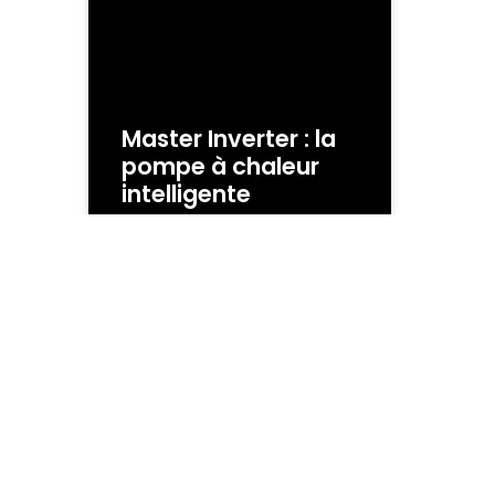
Master Inverter : la
pompe à chaleur
intelligente
La pompe à chaleur pour
piscine sert à booster le
réchauffement de l’eau.
Selon nos préconisations, elle
est mise en service, dès que
la température