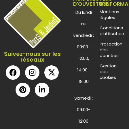
D'OUVERTURE
D'INFORMA
Mentions
Du lundi
légales
au
Conditions
d’utilisation
vendredi :
Protection
09:00-
des
Suivez-nous sur les
données
12:00,
réseaux
Gestion
14:00-
des
cookies
18:00
Samedi :
09:00-
12:00