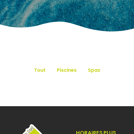
Tout
Piscines
Spas
HORAIRES
PLUS