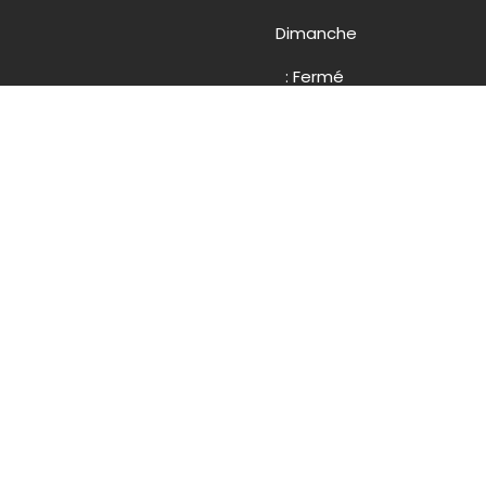
Dimanche
: Fermé
NOUS
CONTACTER
03 87 13 38 12
3 rue de
Schoeneck
57600 Forbach
weylandpj@weylandpj.fr
© WEYLAND PARCS & JARDINS – 2025. Tous droits