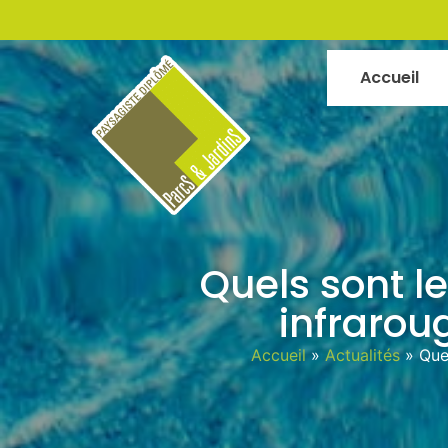
Accueil
Quels sont l
infraroug
Accueil
»
Actualités
»
Quel