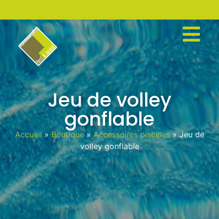
Jeu de volley
gonflable
Accueil
»
Boutique
»
Accessoires piscines
»
Jeu de
volley gonflable