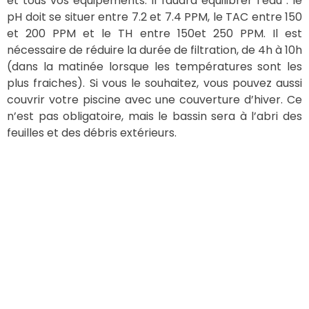
et tous vos équipements. Il faudra équilibrer l’eau : le
pH doit se situer entre 7.2 et 7.4 PPM, le TAC entre 150
et 200 PPM et le TH entre 150et 250 PPM. Il est
nécessaire de réduire la durée de filtration, de 4h à 10h
(dans la matinée lorsque les températures sont les
plus fraiches). Si vous le souhaitez, vous pouvez aussi
couvrir votre piscine avec une couverture d’hiver. Ce
n’est pas obligatoire, mais le bassin sera à l’abri des
feuilles et des débris extérieurs.
L’hivernage passif consiste à mettre votre piscine à
l’arrêt total ! Dès lors que la température de l’eau
atteint les 15°C, nettoyez le fond et les parois de la