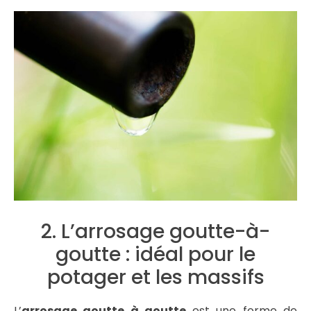
2. L’arrosage goutte-à-
goutte : idéal pour le
potager et les massifs
L’
arrosage goutte à goutte
est une forme de