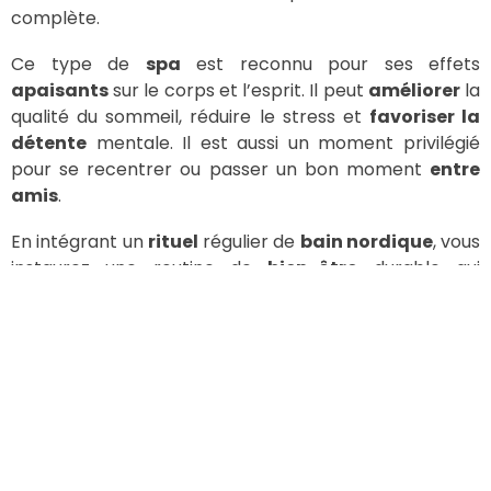
complète.
Ce type de
spa
est reconnu pour ses effets
apaisants
sur le corps et l’esprit. Il peut
améliorer
la
qualité du sommeil, réduire le stress et
favoriser la
détente
mentale. Il est aussi un moment privilégié
pour se recentrer ou passer un bon moment
entre
amis
.
En intégrant un
rituel
régulier de
bain nordique
, vous
instaurez une routine de
bien-être
durable qui
respecte les valeurs
scandinaves
.